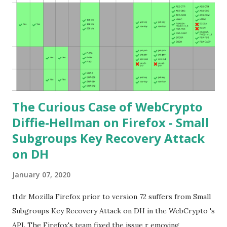
Understand) Primer on Elliptic Curve Cryptography or
Andrea Corbellini's series Elliptic Curve Cryptography:
finite fields and discrete logarithms are great starting
points. Then if you further want to climb the elliptic
learning curve including the related attacks you might also
want to visit https://s...
The Curious Case of WebCrypto
Diffie-Hellman on Firefox - Small
Subgroups Key Recovery Attack
on DH
January 07, 2020
tl;dr Mozilla Firefox prior to version 72 suffers from Small
Subgroups Key Recovery Attack on DH in the WebCrypto 's
API. The Firefox's team fixed the issue r emoving