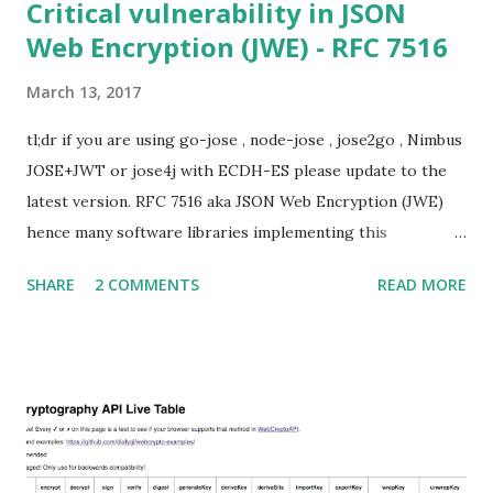
Critical vulnerability in JSON
Web Encryption (JWE) - RFC 7516
March 13, 2017
tl;dr if you are using go-jose , node-jose , jose2go , Nimbus
JOSE+JWT or jose4j with ECDH-ES please update to the
latest version. RFC 7516 aka JSON Web Encryption (JWE)
hence many software libraries implementing this
specification used to suffer from a classic Invalid Curve
SHARE
2 COMMENTS
READ MORE
Attack . This would allow an attacker to completely recover
the secret key of a party using JWE with Key Agreement
with Elliptic Curve Diffie-Hellman Ephemeral Static
(ECDH-ES) , where the sender could extract receiver’s
private key. Premise In this blog post I assume you are
already knowledgeable about elliptic curves and their use in
cryptography. If not Nick Sullivan 's A (Relatively Easy To