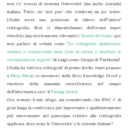
non c'e' traccia di nessuna Universita' (ma anche azienda)
italiana. Tutto cio' non puo' che rendermi un po' triste.
L'Italia aveva una posizione di rilievo nell'"antica"
crittografia. Non ci dimentichiamo dell'ormai super
obsoleto (ma storicamente rilevante)
Cifrario di Cesare
per
non parlare di volumi come "
La crittografia diplomatica,
militare e commerciale ossia l'arte di cifrare e decifrare le
corrispondenze segrete"
di Luigi conte Gioppi di Türkheim!!
L'Italia ha tutt'ora crittografi di primo livello, basti pensare
a
Silvio Micali
co-inventore delle Zero Knowledge Proof e
vincitore della massima onoreficienza nel campo
dell'informatica cioe' il
Turing Award
.
Ora, scusate il mio sfogo, ma considerando che RWC e' di
gran lunga la conferenza piu' importante e qualitativamente
piu' interessante nel panorama relativo alla crittografia
applicata, dove sono le Universita' o le aziende italiane?