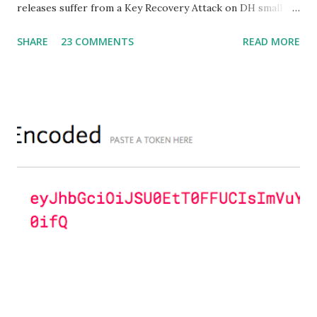
releases suffer from a Key Recovery Attack on DH small
subgroups . This issue got assigned CVE-2016-0701 with a
SHARE
23 COMMENTS
READ MORE
severity of High and OpenSSL 1.0.2 users should upgrade
to 1.0.2f. If an application is using DH configured with
parameters based on primes that are not "safe" or not
Lim-Lee (as the one in RFC 5114 ) and either Static DH
ciphersuites are used or DHE ciphersuites with the default
OpenSSL configuration (in particular
SSL_OP_SINGLE_DH_USE is not set) then is vulnerable
to this attack. It is believed that many popular applications
(e.g. Apache mod_ssl) do set the
SSL_OP_SINGLE_DH_USE option and would therefore
not be at risk (for DHE ciphersuites), they still might be
for Static DH ciphersuites. Introduction So if you are still
here it means you wanna know more. And here is the thing.
In my last bl...